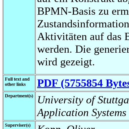
BPMN-Basis zu ermö
Zustandsinformatio
Aktivitäten auf das
werden. Die generie
wird gezeigt.
Full text and
PDF (5755854 Byte
other links
Department(s)
University of Stuttga
Application Systems
Superviser(s)
Kopp, Oliver