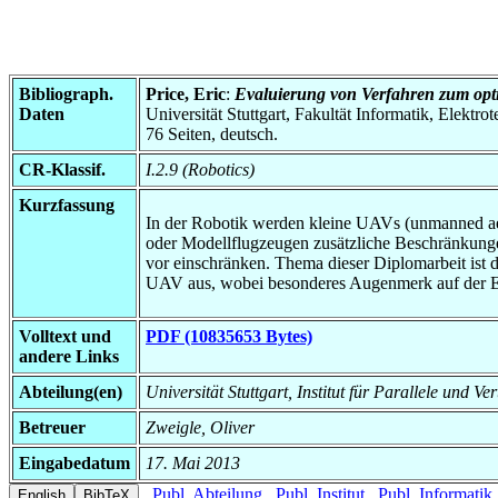
Bibliograph.
Price, Eric
:
Evaluierung von Verfahren zum opt
Daten
Universität Stuttgart, Fakultät Informatik, Elektr
76 Seiten, deutsch.
CR-Klassif.
I.2.9 (Robotics)
Kurzfassung
In der Robotik werden kleine UAVs (unmanned aer
oder Modellflugzeugen zusätzliche Beschränkung
vor einschränken. Thema dieser Diplomarbeit ist 
UAV aus, wobei besonderes Augenmerk auf der E
Volltext und
PDF (10835653 Bytes)
andere Links
Abteilung(en)
Universität Stuttgart, Institut für Parallele und Ve
Betreuer
Zweigle, Oliver
Eingabedatum
17. Mai 2013
Publ. Abteilung
Publ. Institut
Publ. Informatik