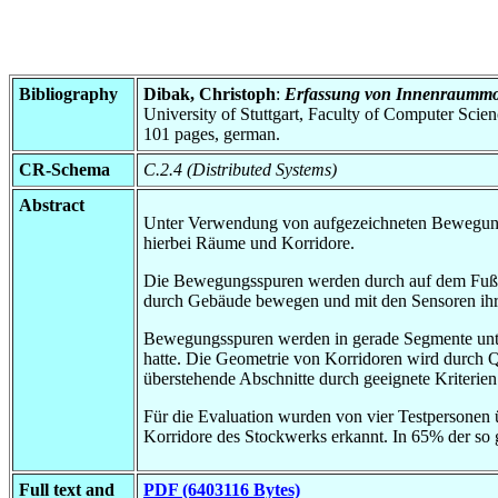
Bibliography
Dibak, Christoph
:
Erfassung von Innenraummod
University of Stuttgart, Faculty of Computer Scie
101 pages, german.
CR-Schema
C.2.4 (Distributed Systems)
Abstract
Unter Verwendung von aufgezeichneten Bewegungss
hierbei Räume und Korridore.
Die Bewegungsspuren werden durch auf dem Fuß pla
durch Gebäude bewegen und mit den Sensoren ihre
Bewegungsspuren werden in gerade Segmente untert
hatte. Die Geometrie von Korridoren wird durch Q
überstehende Abschnitte durch geeignete Kriterie
Für die Evaluation wurden von vier Testpersonen 
Korridore des Stockwerks erkannt. In 65% der so 
Full text and
PDF (6403116 Bytes)