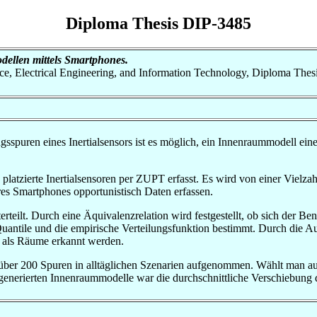
Diploma Thesis DIP-3485
ellen mittels Smartphones.
nce, Electrical Engineering, and Information Technology, Diploma Thes
puren eines Inertialsensors ist es möglich, ein Innenraummodell ein
tzierte Inertialsensoren per ZUPT erfasst. Es wird von einer Vielzahl
s Smartphones opportunistisch Daten erfassen.
eilt. Durch eine Äquivalenzrelation wird festgestellt, ob sich der B
uantile und die empirische Verteilungsfunktion bestimmt. Durch die A
n als Räume erkannt werden.
über 200 Spuren in alltäglichen Szenarien aufgenommen. Wählt man au
generierten Innenraummodelle war die durchschnittliche Verschiebung d