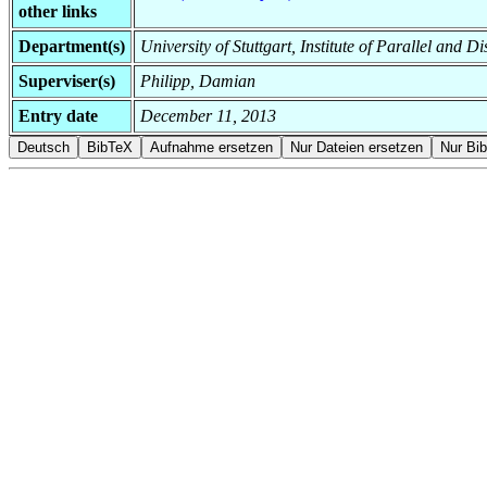
other links
Department(s)
University of Stuttgart, Institute of Parallel and D
Superviser(s)
Philipp, Damian
Entry date
December 11, 2013