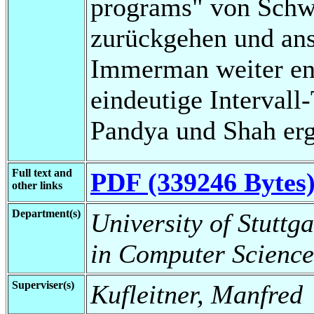
programs" von Schwe
zurückgehen und ans
Immerman weiter en
eindeutige Interval
Pandya und Shah erg
Full text and
PDF (339246 Bytes
other links
Department(s)
University of Stuttg
in Computer Science
Superviser(s)
Kufleitner, Manfred