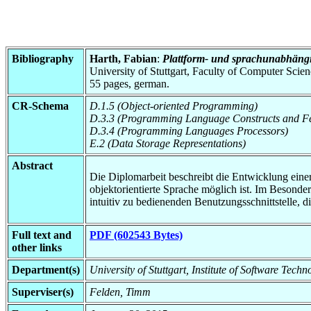
Bibliography
Harth, Fabian
:
Plattform- und sprachunabhängig
University of Stuttgart, Faculty of Computer Scie
55 pages, german.
CR-Schema
D.1.5 (Object-oriented Programming)
D.3.3 (Programming Language Constructs and Fe
D.3.4 (Programming Languages Processors)
E.2 (Data Storage Representations)
Abstract
Die Diplomarbeit beschreibt die Entwicklung eine
objektorientierte Sprache möglich ist. Im Besonder
intuitiv zu bedienenden Benutzungsschnittstelle, 
Full text and
PDF (602543 Bytes)
other links
Department(s)
University of Stuttgart, Institute of Software T
Superviser(s)
Felden, Timm