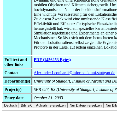
Dynamik und eine unterschiedlich hohe Genauigkeit,
mobilen Objekten und Klienten sichergestellt. Um 
hochdynamischen Natur der Positionsinformationen
Eine wichtige Voraussetzung für den Lokationsdien
Zu diesem Zweck wird eine umfassende Klassifizier
Effektivität und Effizienz für typische Einsatzbe
herausgestellt hat, wird ein spezielles kartenbasi
Simulationsergebnisse und Experimente an einer p
Mechanismen.So lässt sich mit dem betrachteten k
Für den Lokationsdienst selbst zeigen die Ergebnis
Prototyp in der Lage, auf jedem einzelnen Lokatio
Full text and
PDF (1456253 Bytes)
other links
Contact
Alexander.Leonhardi@informatik.uni-stuttgart.de
Department(s)
University of Stuttgart, Institute of Parallel and D
Project(s)
SFB-627, B3 (University of Stuttgart, Institute of 
Entry date
October 31, 2003