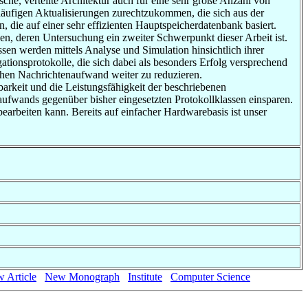
che, verteilte Architektur auch für eine sehr große Anzahl von
 häufigen Aktualisierungen zurechtzukommen, die sich aus der
die auf einer sehr effizienten Hauptspeicherdatenbank basiert.
en, deren Untersuchung ein zweiter Schwerpunkt dieser Arbeit ist.
sen werden mittels Analyse und Simulation hinsichtlich ihrer
ationsprotokolle, die sich dabei als besonders Erfolg versprechend
lichen Nachrichtenaufwand weiter zu reduzieren.
arkeit und die Leistungsfähigkeit der beschriebenen
ufwands gegenüber bisher eingesetzten Protokollklassen einsparen.
bearbeiten kann. Bereits auf einfacher Hardwarebasis ist unser
 Article
New Monograph
Institute
Computer Science