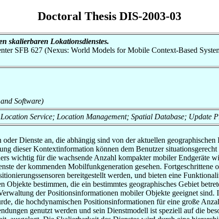
Doctoral Thesis DIS-2003-03
ten skalierbaren Lokationsdienstes.
 Center SFB 627 (Nexus: World Models for Mobile Context-Based System
 and Software)
 Location Service; Location Management; Spatial Database; Update P
der Dienste an, die abhängig sind von der aktuellen geographischen P
g dieser Kontextinformation können dem Benutzer situationsgerecht r
nders wichtig für die wachsende Anzahl kompakter mobiler Endgeräte
dienste der kommenden Mobilfunkgeneration gesehen. Fortgeschritten
tionierungssensoren bereitgestellt werden, und bieten eine Funktionalit
en Objekte bestimmen, die ein bestimmtes geographisches Gebiet betret
 Verwaltung der Positionsinformationen mobiler Objekte geeignet sind. I
 wurde, die hochdynamischen Positionsinformationen für eine große Anza
ungen genutzt werden und sein Dienstmodell ist speziell auf die bes