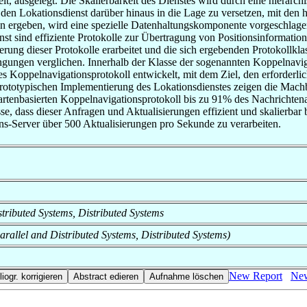
 ausgelegt. Die Skalierbarkeit des Dienstes wird durch eine hierarchis
den Lokationsdienst darüber hinaus in die Lage zu versetzen, mit den
 ergeben, wird eine spezielle Datenhaltungskomponente vorgeschlagen, 
st sind effiziente Protokolle zur Übertragung von Positionsinformation
ung dieser Protokolle erarbeitet und die sich ergebenden Protokollklas
dingungen verglichen. Innerhalb der Klasse der sogenannten Koppelnavig
ertes Koppelnavigationsprotokoll entwickelt, mit dem Ziel, den erforder
rototypischen Implementierung des Lokationsdienstes zeigen die Machb
artenbasierten Koppelnavigationsprotokoll bis zu 91% des Nachrichtena
se, dass dieser Anfragen und Aktualisierungen effizient und skalierbar 
ns-Server über 500 Aktualisierungen pro Sekunde zu verarbeiten.
istributed Systems, Distributed Systems
Parallel and Distributed Systems, Distributed Systems)
New Report
New