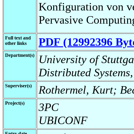
Konfiguration von v
Pervasive Computin
Full text and
PDF (12992396 Byt
other links
Department(s)
University of Stuttga
Distributed Systems,
Superviser(s)
Rothermel, Kurt; Bec
Project(s)
3PC
UBICONF
Entry date