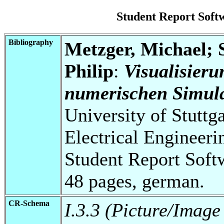
Student Report Sof
Bibliography
Metzger, Michael; S
Philip
:
Visualisieru
numerischen Simula
University of Stuttg
Electrical Engineeri
Student Report Soft
48 pages, german.
CR-Schema
I.3.3 (Picture/Image