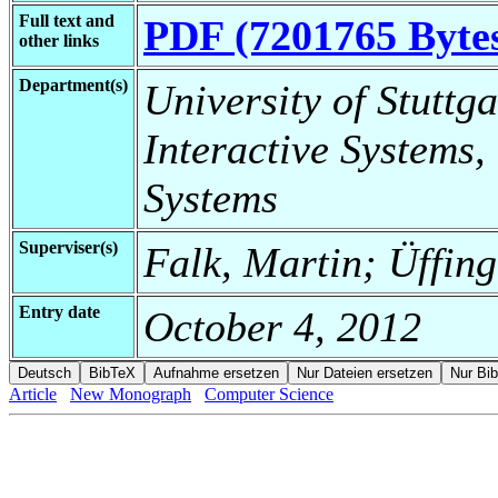
Full text and
PDF (7201765 Byte
other links
Department(s)
University of Stuttga
Interactive Systems,
Systems
Superviser(s)
Falk, Martin; Üffin
Entry date
October 4, 2012
Article
New Monograph
Computer Science