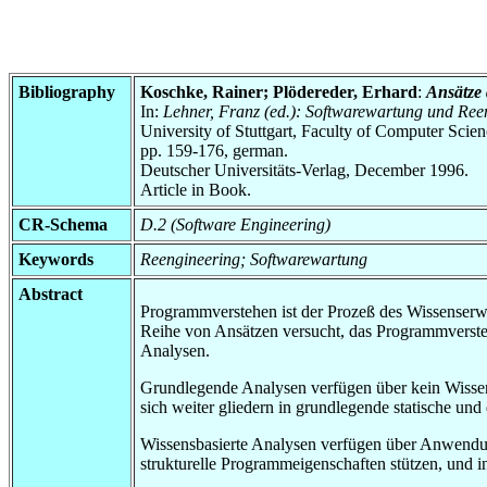
Bibliography
Koschke, Rainer; Plödereder, Erhard
:
Ansätze
In:
Lehner, Franz (ed.): Softwarewartung und Re
University of Stuttgart, Faculty of Computer Scie
pp. 159-176, german.
Deutscher Universitäts-Verlag, December 1996.
Article in Book.
CR-Schema
D.2 (Software Engineering)
Keywords
Reengineering; Softwarewartung
Abstract
Programmverstehen ist der Prozeß des Wissenserw
Reihe von Ansätzen versucht, das Programmversteh
Analysen.
Grundlegende Analysen verfügen über kein Wissen
sich weiter gliedern in grundlegende statische u
Wissensbasierte Analysen verfügen über Anwendung
strukturelle Programmeigenschaften stützen, und i