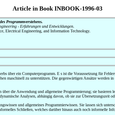
Article in Book INBOOK-1996-03
 des Programmverstehens.
engineering - Erfahrungen und Entwicklungen
.
nce, Electrical Engineering, and Information Technology.
erbs über ein Computerprogramm. E s ist die Voraussetzung für Fehl
en maschinell zu unterstützen. Die gegenwärtigen Ansätze werden in di
 über die Anwendung und allgemeine Programmierung; sie basieren led
nd dynamische Analysen, abhängig davon, ob sie zur Übersetzungszeit 
swissen und allgemeines Programmierwissen. Sie lassen sich untersche
nformelles Schließen, welches darüber hinaus auch noch informelle Info