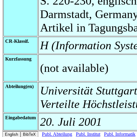
S. 220-230, englisch
Darmstadt, Germany:
Artikel in Tagungsb
CR-Klassif.
H (Information Syst
Kurzfassung
(not available)
Abteilung(en)
Universität Stuttgart
Verteilte Höchstleis
Eingabedatum
20. Juli 2001
Publ. Abteilung
Publ. Institut
Publ. Informatik