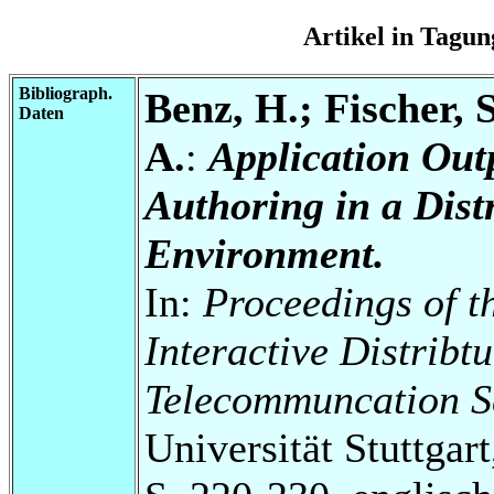
Artikel in Tag
Bibliograph.
Benz, H.; Fischer, 
Daten
A.
:
Application Out
Authoring in a Dis
Environment.
In:
Proceedings of t
Interactive Distrib
Telecommuncation S
Universität Stuttgart