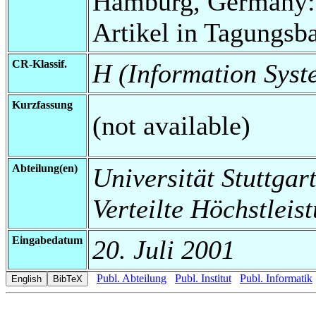
Hamburg, Germany: n
Artikel in Tagungsb
CR-Klassif.
H (Information Syst
Kurzfassung
(not available)
Abteilung(en)
Universität Stuttgart
Verteilte Höchstleis
Eingabedatum
20. Juli 2001
Publ. Abteilung
Publ. Institut
Publ. Informatik