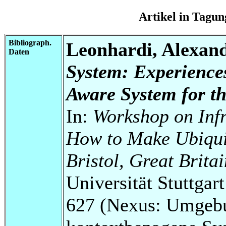
Artikel in Tag
Bibliograph.
Leonhardi, Alexand
Daten
System: Experience
Aware System for th
In:
Workshop on Infr
How to Make Ubiquit
Bristol, Great Brita
Universität Stuttga
627 (Nexus: Umgebu