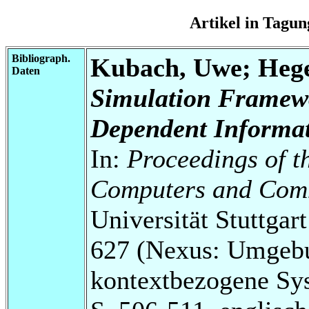
Artikel in Tag
Bibliograph.
Kubach, Uwe; Hege
Daten
Simulation Framewo
Dependent Informat
In:
Proceedings of 
Computers and Com
Universität Stuttga
627 (Nexus: Umgebu
kontextbezogene Sy