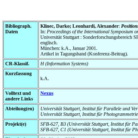
Bibliograph.
Klinec, Darko; Leonhardi, Alexander
:
Position
Daten
In:
Proceedings of the International Symposium
Universität Stuttgart : Sonderforschungsbereic
englisch.
München: k.A., Januar 2001.
Artikel in Tagungsband (Konferenz-Beitrag).
CR-Klassif.
H (Information Systems)
Kurzfassung
k.A.
Volltext und
Nexus
andere Links
Abteilung(en)
Universität Stuttgart, Institut für Parallele und Ve
Universität Stuttgart, Institut für Photogrammetrie 
Projekt(e)
SFB-627, B3 (Universität Stuttgart, Institut für Pa
SFB-627, C1 (Universität Stuttgart, Institut für P