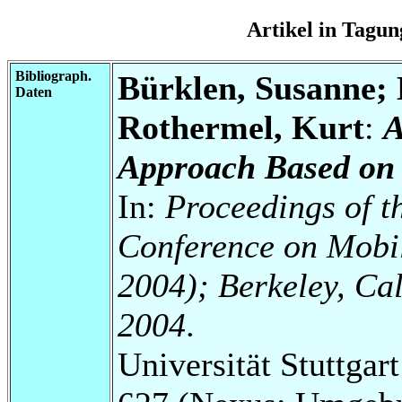
Artikel in Tag
Bibliograph.
Bürklen, Susanne; 
Daten
Rothermel, Kurt
:
A
Approach Based on 
In:
Proceedings of t
Conference on Mob
2004); Berkeley, Ca
2004
.
Universität Stuttga