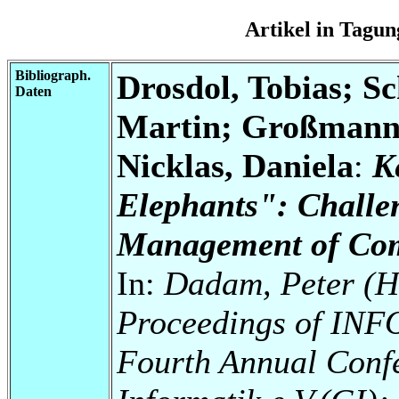
Artikel in Tag
Bibliograph.
Drosdol, Tobias; S
Daten
Martin; Großmann,
Nicklas, Daniela
:
K
Elephants": Challe
Management of Com
In:
Dadam, Peter (Hr
Proceedings of INF
Fourth Annual Confe