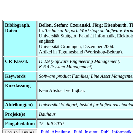
Bibliograph.
Bellon, Stefan; Czeranski, Jörg; Eisenbarth, 
Daten
In:
Technical Report: Workshop on Software Vari
Universität Stuttgart, Fakultät Informatik, Elektr
englisch.
Universität Groningen, Dezember 2004.
Artikel in Tagungsband (Workshop-Beitrag).
CR-Klassif.
D.2.9 (Software Engineering Management)
K.6.4 (System Management)
Keywords
Software product Families; Line Asset Manageme
Kurzfassung
Kein Abstract verfügbar.
Abteilung(en)
Universität Stuttgart, Institut für Softwaretech
Projekt(e)
Bauhaus
Eingabedatum
15. Juli 2010
Publ. Abteilung
Publ. Institut
Publ. Informatik