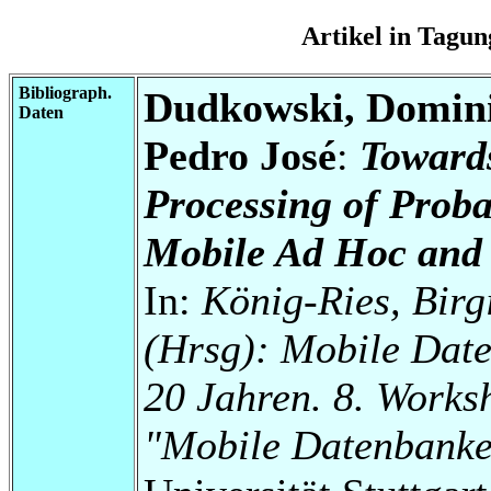
Artikel in Tag
Bibliograph.
Dudkowski, Domini
Daten
Pedro José
:
Towards
Processing of Probab
Mobile Ad Hoc and 
In:
König-Ries, Birg
(Hrsg): Mobile Date
20 Jahren. 8. Works
"Mobile Datenbanke