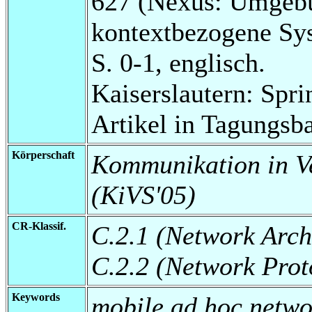
627 (Nexus: Umgebu
kontextbezogene Sy
S. 0-1, englisch.
Kaiserslautern: Spri
Artikel in Tagungsb
Körperschaft
Kommunikation in Ve
(KiVS'05)
CR-Klassif.
C.2.1 (Network Arch
C.2.2 (Network Prot
Keywords
mobile ad hoc netw