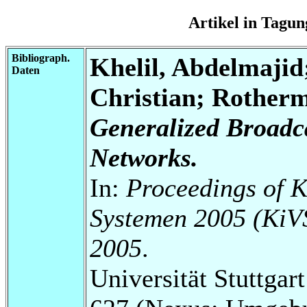
Artikel in Tag
Bibliograph.
Khelil, Abdelmajid
Daten
Christian; Rotherm
Generalized Broadc
Networks.
In:
Proceedings of K
Systemen 2005 (KiVS
2005
.
Universität Stuttga