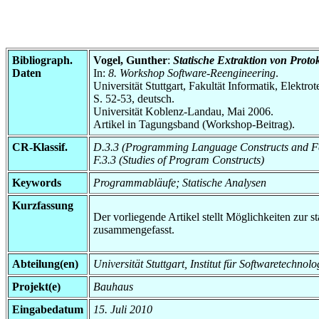
Bibliograph.
Vogel, Gunther
:
Statische Extraktion von Protok
Daten
In:
8. Workshop Software-Reengineering
.
Universität Stuttgart, Fakultät Informatik, Elektr
S. 52-53, deutsch.
Universität Koblenz-Landau, Mai 2006.
Artikel in Tagungsband (Workshop-Beitrag).
CR-Klassif.
D.3.3 (Programming Language Constructs and Fe
F.3.3 (Studies of Program Constructs)
Keywords
Programmabläufe; Statische Analysen
Kurzfassung
Der vorliegende Artikel stellt Möglichkeiten zur
zusammengefasst.
Abteilung(en)
Universität Stuttgart, Institut für Softwaretech
Projekt(e)
Bauhaus
Eingabedatum
15. Juli 2010