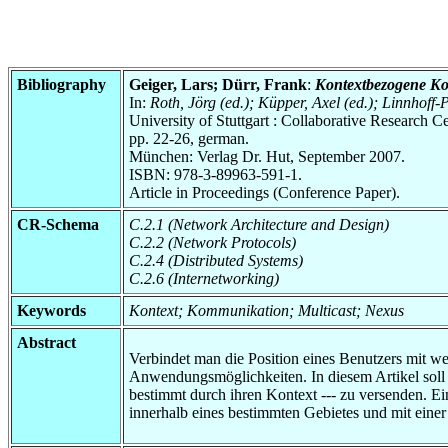
Bibliography
Geiger, Lars; Dürr, Frank
:
Kontextbezogene K
In:
Roth, Jörg (ed.); Küpper, Axel (ed.); Linnho
University of Stuttgart : Collaborative Research
pp. 22-26, german.
München: Verlag Dr. Hut, September 2007.
ISBN: 978-3-89963-591-1.
Article in Proceedings (Conference Paper).
CR-Schema
C.2.1 (Network Architecture and Design)
C.2.2 (Network Protocols)
C.2.4 (Distributed Systems)
C.2.6 (Internetworking)
Keywords
Kontext; Kommunikation; Multicast; Nexus
Abstract
Verbindet man die Position eines Benutzers mit wei
Anwendungsmöglichkeiten. In diesem Artikel soll 
bestimmt durch ihren Kontext --- zu versenden. E
innerhalb eines bestimmten Gebietes und mit einer