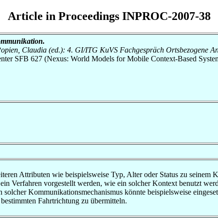
Article in Proceedings INPROC-2007-38
ommunikation.
ff-Popien, Claudia (ed.): 4. GI/ITG KuVS Fachgespräch Ortsbezogene
 Center SFB 627 (Nexus: World Models for Mobile Context-Based Syste
teren Attributen wie beispielsweise Typ, Alter oder Status zu seinem K
ein Verfahren vorgestellt werden, wie ein solcher Kontext benutzt w
in solcher Kommunikationsmechanismus könnte beispielsweise eingesetz
 bestimmten Fahrtrichtung zu übermitteln.