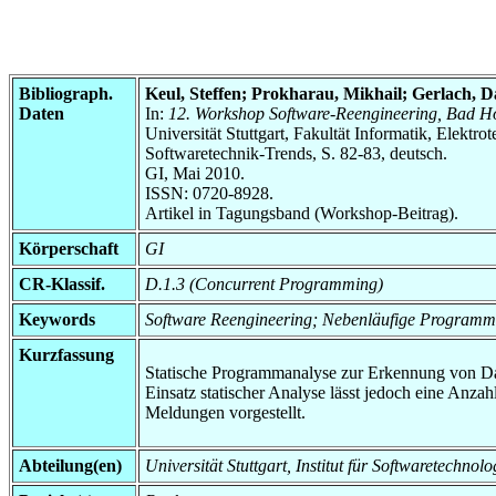
Bibliograph.
Keul, Steffen; Prokharau, Mikhail; Gerlach, D
Daten
In:
12. Workshop Software-Reengineering, Bad Hon
Universität Stuttgart, Fakultät Informatik, Elektr
Softwaretechnik-Trends, S. 82-83, deutsch.
GI, Mai 2010.
ISSN: 0720-8928.
Artikel in Tagungsband (Workshop-Beitrag).
Körperschaft
GI
CR-Klassif.
D.1.3 (Concurrent Programming)
Keywords
Software Reengineering; Nebenläufige Programme
Kurzfassung
Statische Programmanalyse zur Erkennung von Dat
Einsatz statischer Analyse lässt jedoch eine Anz
Meldungen vorgestellt.
Abteilung(en)
Universität Stuttgart, Institut für Softwaretech