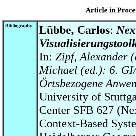
Article in Pro
Bibliography
Lübbe, Carlos
:
Nexu
Visualisierungstool
In:
Zipf, Alexander (
Michael (ed.): 6. 
Örtsbezogene Anwen
University of Stuttg
Center SFB 627 (Ne
Context-Based Syst