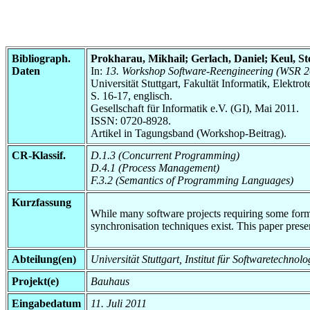
Bibliograph.
Prokharau, Mikhail; Gerlach, Daniel; Keul, St
Daten
In:
13. Workshop Software-Reengineering (WSR 201
Universität Stuttgart, Fakultät Informatik, Elektr
S. 16-17, englisch.
Gesellschaft für Informatik e.V. (GI), Mai 2011.
ISSN: 0720-8928.
Artikel in Tagungsband (Workshop-Beitrag).
CR-Klassif.
D.1.3 (Concurrent Programming)
D.4.1 (Process Management)
F.3.2 (Semantics of Programming Languages)
Kurzfassung
While many software projects requiring some form 
synchronisation techniques exist. This paper presen
Abteilung(en)
Universität Stuttgart, Institut für Softwaretech
Projekt(e)
Bauhaus
Eingabedatum
11. Juli 2011