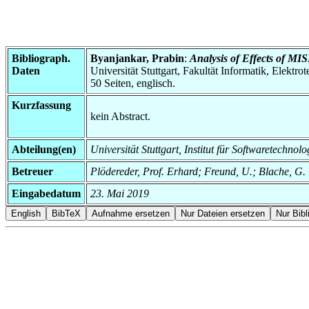
Bibliograph.
Byanjankar, Prabin
:
Analysis of Effects of M
Daten
Universität Stuttgart, Fakultät Informatik, Elektr
50 Seiten, englisch.
Kurzfassung
kein Abstract.
Abteilung(en)
Universität Stuttgart, Institut für Softwaretech
Betreuer
Plödereder, Prof. Erhard; Freund, U.; Blache, G.
Eingabedatum
23. Mai 2019