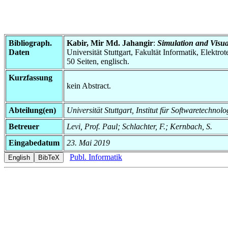
Bibliograph.
Kabir, Mir Md. Jahangir
:
Simulation and Visua
Daten
Universität Stuttgart, Fakultät Informatik, Elektr
50 Seiten, englisch.
Kurzfassung
kein Abstract.
Abteilung(en)
Universität Stuttgart, Institut für Softwaretechnol
Betreuer
Levi, Prof. Paul; Schlachter, F.; Kernbach, S.
Eingabedatum
23. Mai 2019
Publ. Informatik