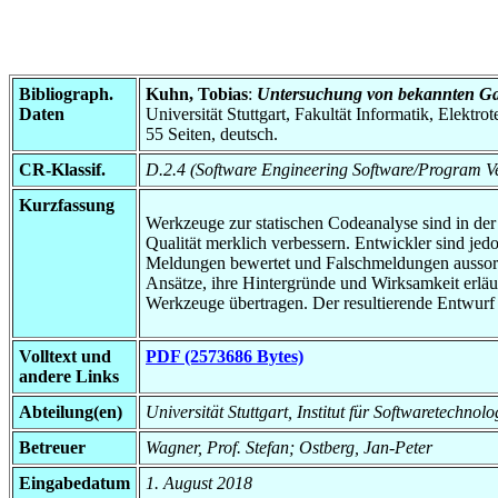
Bibliograph.
Kuhn, Tobias
:
Untersuchung von bekannten Gam
Daten
Universität Stuttgart, Fakultät Informatik, Elektr
55 Seiten, deutsch.
CR-Klassif.
D.2.4 (Software Engineering Software/Program Ver
Kurzfassung
Werkzeuge zur statischen Codeanalyse sind in de
Qualität merklich verbessern. Entwickler sind je
Meldungen bewertet und Falschmeldungen aussortie
Ansätze, ihre Hintergründe und Wirksamkeit erläu
Werkzeuge übertragen. Der resultierende Entwurf 
Volltext und
PDF (2573686 Bytes)
andere Links
Abteilung(en)
Universität Stuttgart, Institut für Softwaretechnol
Betreuer
Wagner, Prof. Stefan; Ostberg, Jan-Peter
Eingabedatum
1. August 2018