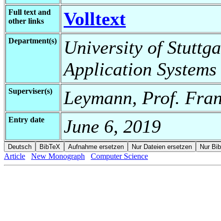
Full text and
Volltext
other links
Department(s)
University of Stuttga
Application Systems
Superviser(s)
Leymann, Prof. Fran
Entry date
June 6, 2019
Article
New Monograph
Computer Science