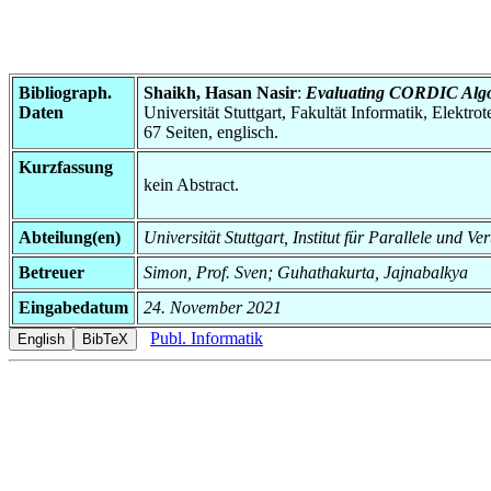
Bibliograph.
Shaikh, Hasan Nasir
:
Evaluating CORDIC Algor
Daten
Universität Stuttgart, Fakultät Informatik, Elektr
67 Seiten, englisch.
Kurzfassung
kein Abstract.
Abteilung(en)
Universität Stuttgart, Institut für Parallele und Ve
Betreuer
Simon, Prof. Sven; Guhathakurta, Jajnabalkya
Eingabedatum
24. November 2021
Publ. Informatik