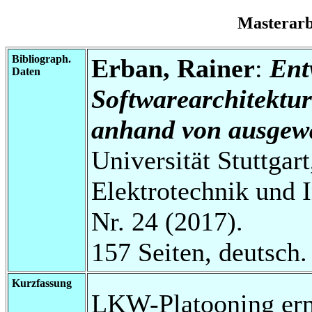
Masterar
Bibliograph.
Erban, Rainer
:
Ent
Daten
Softwarearchitektu
anhand von ausgewä
Universität Stuttgart
Elektrotechnik und 
Nr. 24 (2017).
157 Seiten, deutsch.
Kurzfassung
LKW-Platooning erm