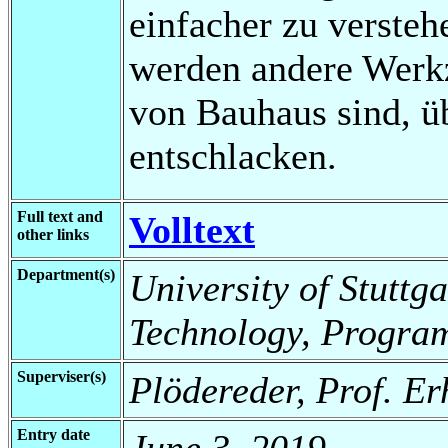
einfacher zu verste
werden andere Werkz
von Bauhaus sind, ü
entschlacken.
Full text and
Volltext
other links
Department(s)
University of Stuttga
Technology, Progra
Superviser(s)
Plödereder, Prof. E
Entry date
June 3, 2019