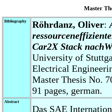
Master Th
Bibliography
Röhrdanz, Oliver
:
ressourceneffizient
Car2X Stack nachW
University of Stuttg
Electrical Engineeri
Master Thesis No. 7
91 pages, german.
Abstract
Das SAE Internationa