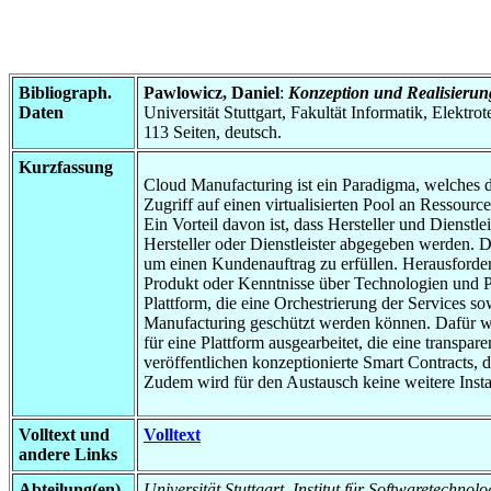
Bibliograph.
Pawlowicz, Daniel
:
Konzeption und Realisierun
Daten
Universität Stuttgart, Fakultät Informatik, Elektr
113 Seiten, deutsch.
Kurzfassung
Cloud Manufacturing ist ein Paradigma, welches d
Zugriff auf einen virtualisierten Pool an Ressou
Ein Vorteil davon ist, dass Hersteller und Dienstl
Hersteller oder Dienstleister abgegeben werden. D
um einen Kundenauftrag zu erfüllen. Herausforder
Produkt oder Kenntnisse über Technologien und Pr
Plattform, die eine Orchestrierung der Services s
Manufacturing geschützt werden können. Dafür wur
für eine Plattform ausgearbeitet, die eine transp
veröffentlichen konzeptionierte Smart Contracts, 
Zudem wird für den Austausch keine weitere Instanz
Volltext und
Volltext
andere Links
Abteilung(en)
Universität Stuttgart, Institut für Softwaretechnol