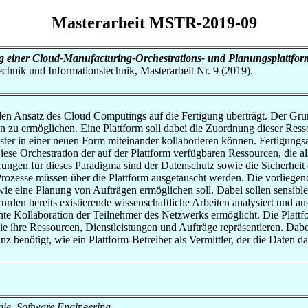
Masterarbeit MSTR-2019-09
g einer Cloud-Manufacturing-Orchestrations- und Planungsplattfor
otechnik und Informationstechnik, Masterarbeit Nr. 9 (2019).
en Ansatz des Cloud Computings auf die Fertigung überträgt. Der Grun
rcen zu ermöglichen. Eine Plattform soll dabei die Zuordnung dieser 
eister in einer neuen Form miteinander kollaborieren können. Fertigungs
iese Orchestration der auf der Plattform verfügbaren Ressourcen, die 
ungen für dieses Paradigma sind der Datenschutz sowie die Sicherheit 
ozesse müssen über die Plattform ausgetauscht werden. Die vorliegende
owie eine Planung von Aufträgen ermöglichen soll. Dabei sollen sensib
den bereits existierende wissenschaftliche Arbeiten analysiert und a
arente Kollaboration der Teilnehmer des Netzwerks ermöglicht. Die Plat
die ihre Ressourcen, Dienstleistungen und Aufträge repräsentieren. Dab
 benötigt, wie ein Plattform-Betreiber als Vermittler, der die Daten d
ogie, Software Engineering