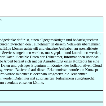
m.
dgedanke dafür ist, einen allgegenwärtigen und bedarfsgerechten
Ressourcen zwischen den Teilnehmern in diesem Netzwerk übernehmen.
aufträge können aufgeteilt und einzelne Aufgaben an spezialisierte
als Services angeboten werden, muss geplant und koordiniert werden,
der Daten. Sensible Daten der Teilnehmer, Informationen über das
 Arbeit befasst sich mit der Ausarbeitung eines Konzepts für eine
le Daten und geistiges Eigentum im Kontext des kollaborativen Cloud
usgewertet. Basierend auf diesen Erkenntnissen wurde ein Konzept
tform wurde mit einer Blockchain umgesetzt, die Teilnehmer
ei werden Daten nur mit autorisierten Teilnehmern ausgetauscht.
ann ebenfalls einsehen könnte.