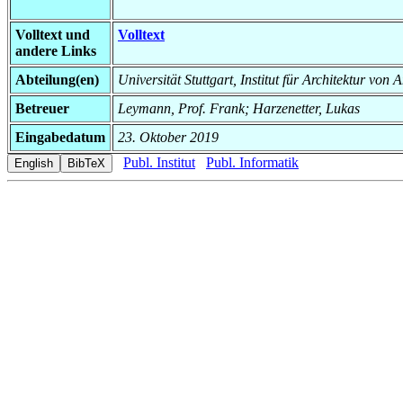
Volltext und
Volltext
andere Links
Abteilung(en)
Universität Stuttgart, Institut für Architektur v
Betreuer
Leymann, Prof. Frank; Harzenetter, Lukas
Eingabedatum
23. Oktober 2019
Publ. Institut
Publ. Informatik