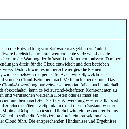
t sich die Entwicklung von Software maßgeblich verändert:
oftware bereitstellen musste, werden heute viele web-basierte
steller um die Wartung der Infrastruktur kümmern müssen. Darüber
endungen direkt für die Cloud entwickelt und dort betrieben
vices. Dadurch wird es immer schwieriger, die kleinen
e, wie beispielsweise OpenTOSCA, entwickelt, welche das
ird von den Cloud-Betreibern nach Verbrauch abgerechnet. Das
ine Cloud-Anwendung nur zeitweise benötigt, fallen auch außerhalb
h abgeschaltet, kann es bei zustand-behafteten Komponenten zu
n und verursachen weiterhin Kosten oder es muss ein
ert und beim nächsten Start der Anwendung wieder lädt. Es ist
 zu einem späteren Zeitpunkt in exakt diesem Zustand wieder
es Minimal-Beispiels zu testen. Hierbei wird ein besonderer Fokus
eiterhin sollte die Archivierung durch ein transaktionales
der Cloud führt. Die entsprechenden Hindernisse und Ergebnisse