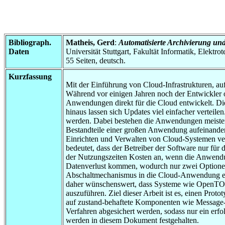
Bibliograph.
Matheis, Gerd
:
Automatisierte Archivierung un
Daten
Universität Stuttgart, Fakultät Informatik, Elektr
55 Seiten, deutsch.
Kurzfassung
Mit der Einführung von Cloud-Infrastrukturen, a
Während vor einigen Jahren noch der Entwickler ode
Anwendungen direkt für die Cloud entwickelt. Die
hinaus lassen sich Updates viel einfacher verteil
werden. Dabei bestehen die Anwendungen meistens
Bestandteile einer großen Anwendung aufeinande
Einrichten und Verwalten von Cloud-Systemen ver
bedeutet, dass der Betreiber der Software nur fü
der Nutzungszeiten Kosten an, wenn die Anwendun
Datenverlust kommen, wodurch nur zwei Optionen
Abschaltmechanismus in die Cloud-Anwendung ein
daher wünschenswert, dass Systeme wie OpenTOSC
auszuführen. Ziel dieser Arbeit ist es, einen Pro
auf zustand-behaftete Komponenten wie Message-Que
Verfahren abgesichert werden, sodass nur ein erf
werden in diesem Dokument festgehalten.