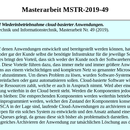
Masterarbeit MSTR-2019-49
d Wiederinbetriebnahme cloud-basierter Anwendungen.
otechnik und Informationstechnik, Masterarbeit Nr. 49 (2019).
uf denen Anwendungen entwickelt und bereitgestellt werden können, ha
r gar der Kunde selbst die benötigte Infrastruktur für die jeweilige S
s bringt den Vorteil, dass sich weder der Kunde noch der Softwareher
en. Diese Vorteile führen dazu, dass immer mehr und immer größere Anw
 aus einem vielschichtigen und komplexen Netz so genannter Microser
r abzustimmen. Um dieses Problem zu lösen, wurden Software-System
einfachen oder ganz automatisieren sollen. Cloud-basierte Software w
r die Ressourcen zahlt, welche er auch in Anspruch nimmt. Wird aber e
g weiterhin in der Cloud bereit steht. Werden die Komponenten jedoc
 bleiben: Die entsprechenden Komponenten werden weiterhin betriebe
programmiert werden, welcher den Zustand der Komponenten konservi
A in der Lage sind, laufende Cloud-Anwendungen zu archivieren und
totypen für ein solches System zu entwickeln und den Ansatz anhand ein
ues gelegt, da genau diese sich bisher als problematisch darstellen. W
olgreiches Archivieren der Anwendung zur tatsächlichen Löschung aus 