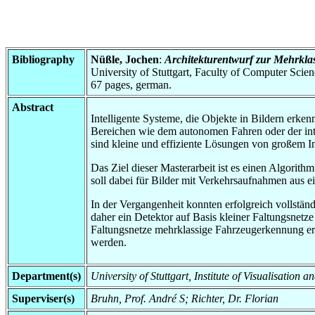
Bibliography
Nüßle, Jochen
:
Architekturentwurf zur Mehrkla
University of Stuttgart, Faculty of Computer Scie
67 pages, german.
Abstract
Intelligente Systeme, die Objekte in Bildern erke
Bereichen wie dem autonomen Fahren oder der inte
sind kleine und effiziente Lösungen von großem In
Das Ziel dieser Masterarbeit ist es einen Algorit
soll dabei für Bilder mit Verkehrsaufnahmen aus e
In der Vergangenheit konnten erfolgreich vollstän
daher ein Detektor auf Basis kleiner Faltungsnetze
Faltungsnetze mehrklassige Fahrzeugerkennung erm
werden.
Department(s)
University of Stuttgart, Institute of Visualisation 
Superviser(s)
Bruhn, Prof. André S; Richter, Dr. Florian