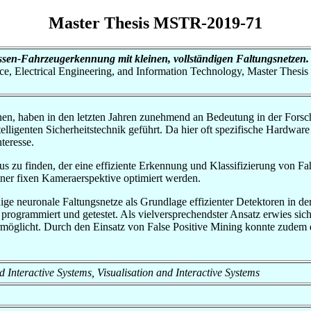
Master Thesis MSTR-2019-71
ssen-Fahrzeugerkennung mit kleinen, vollständigen Faltungsnetzen.
nce, Electrical Engineering, and Information Technology, Master Thesis
nnen, haben in den letzten Jahren zunehmend an Bedeutung in der Forsc
lligenten Sicherheitstechnik geführt. Da hier oft spezifische Hardwar
teresse.
hmus zu finden, der eine effiziente Erkennung und Klassifizierung von 
iner fixen Kameraerspektive optimiert werden.
dige neuronale Faltungsnetze als Grundlage effizienter Detektoren in d
 programmiert und getestet. Als vielversprechendster Ansatz erwies sic
öglicht. Durch den Einsatz von False Positive Mining konnte zudem di
and Interactive Systems, Visualisation and Interactive Systems