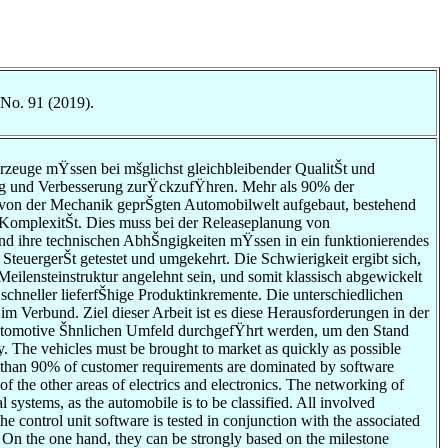
 No. 91 (2019).
rzeuge mŸssen bei mšglichst gleichbleibender QualitŠt und
ung und Verbesserung zurŸckzufŸhren. Mehr als 90% der
 von der Mechanik geprŠgten Automobilwelt aufgebaut, bestehend
n KomplexitŠt. Dies muss bei der Releaseplanung von
 und ihre technischen AbhŠngigkeiten mŸssen in ein funktionierendes
SteuergerŠt getestet und umgekehrt. Die Schwierigkeit ergibt sich,
Meilensteinstruktur angelehnt sein, und somit klassisch abgewickelt
hneller lieferfŠhige Produktinkremente. Die unterschiedlichen
m Verbund. Ziel dieser Arbeit ist es diese Herausforderungen in der
 automotive Šhnlichen Umfeld durchgefŸhrt werden, um den Stand
. The vehicles must be brought to market as quickly as possible
re than 90% of customer requirements are dominated by software
 the other areas of electrics and electronics. The networking of
l systems, as the automobile is to be classified. All involved
e control unit software is tested in conjunction with the associated
. On the one hand, they can be strongly based on the milestone