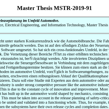
Master Thesis MSTR-2019-91
eleaseplanung im Umfeld Automotive.
nce, Electrical Engineering, and Information Technology, Master Thesis
eht unter starken Konkurrenzdruck wie die Automobilbranche. Die Fah
ktreife gebracht werden. Das ist auf den stŠndigen Zyklus der Neuer
ftware umgesetzt. So hat sich ein cross-funktionales Umfeld, in der
ik. Die Vernetzung dieser Bereiche fŸhrt zu einer erhšhten technische
 einzustufen ist, berŸcksichtigt werden. Alle involvierten Disziplinen
ielsweise die SteuergerŠtesoftware in Verbindung mit dem zugehšrigen 
nd Fertigstellungstermine besitzen. Sie kšnnen zum einen stark an die 
hoden im automotive Umfeld, vorzŸglich in Softwareumgebungen, zu sc
iten, erschweren einen reibungslosen Ablauf der Qualifikationsphase i
izieren. Dazu soll eine Studie mit Experten aus dem automotive oder
ustry is under strong competitive pressure like the automotive industry
s. This is due to the constant cycle of innovation and improvement. Mo
has built up in the automotive world shaped by mechanics, consisting of
 This must be taken into account in the release planning of safety-critica
o be united and validated into a functioning whole. Thus, for example, th
 when the subsystems have their own release cycles and completion dates