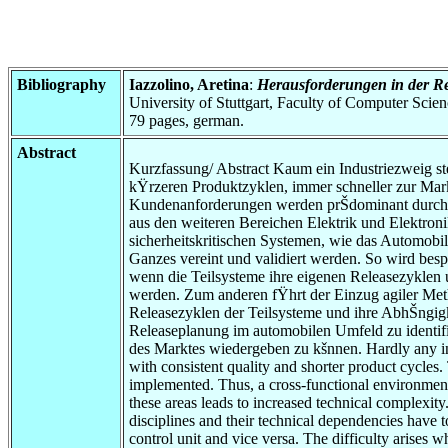
Bibliography
Iazzolino, Aretina
:
Herausforderungen in der R
University of Stuttgart, Faculty of Computer Scie
79 pages, german.
Abstract
Kurzfassung/ Abstract Kaum ein Industriezweig st
kŸrzeren Produktzyklen, immer schneller zur Mar
Kundenanforderungen werden prŠdominant durch So
aus den weiteren Bereichen Elektrik und Elektron
sicherheitskritischen Systemen, wie das Automobil
Ganzes vereint und validiert werden. So wird besp
wenn die Teilsysteme ihre eigenen Releasezyklen u
werden. Zum anderen fŸhrt der Einzug agiler Met
Releasezyklen der Teilsysteme und ihre AbhŠngigke
Releaseplanung im automobilen Umfeld zu identif
des Marktes wiedergeben zu kšnnen. Hardly any ind
with consistent quality and shorter product cycle
implemented. Thus, a cross-functional environment 
these areas leads to increased technical complexity.
disciplines and their technical dependencies have t
control unit and vice versa. The difficulty arises