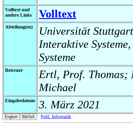
Volltext und
Volltext
andere Links
Abteilung(en)
Universität Stuttgart
Interaktive Systeme,
Systeme
Betreuer
Ertl, Prof. Thomas; 
Michael
Eingabedatum
3. März 2021
Publ. Informatik