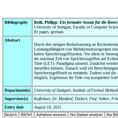
Bibliography
Reiß, Philipp
:
Ein formaler Ansatz für die Berec
University of Stuttgart, Faculty of Computer Scie
81 pages, german.
Abstract
Durch den stetigen Bedarfsanstieg an Rechenleistu
Leistungsfähigkeit von Mehrkernsteuergeräten mus
haben Speicherzugriffszeiten. Vor allem in Steuerg
die maximal Zeit von Speicherzugriffen auf Echtz
Time (LET)- Paradigma umsetzt. Zunächst werden f
darstellen können. Danach wird ein Berechnungsmo
Speicherzugriffszeit zu ermitteln. Zudem wird di
möglich, Ergebnisse für Teile von kompletten Soft
Department(s)
University of Stuttgart, Institute of Formal Meth
Superviser(s)
Kufleitner, Dr. Manfred; Diekert, Prof. Volker; Fr
Entry date
August 16, 2021