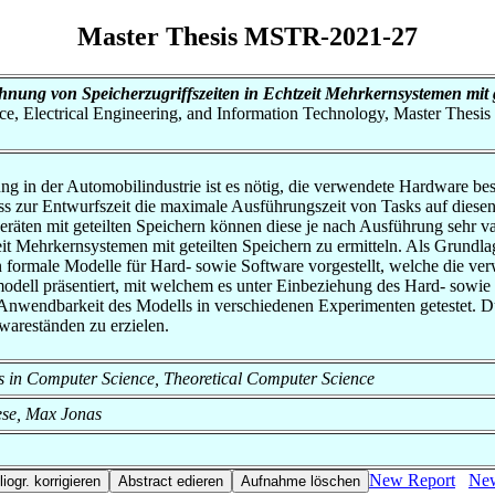
Master Thesis MSTR-2021-27
hnung von Speicherzugriffszeiten in Echtzeit Mehrkernsystemen mit 
nce, Electrical Engineering, and Information Technology, Master Thesis
ng in der Automobilindustrie ist es nötig, die verwendete Hardware be
s zur Entwurfszeit die maximale Ausführungszeit von Tasks auf diesen
eräten mit geteilten Speichern können diese je nach Ausführung sehr va
eit Mehrkernsystemen mit geteilten Speichern zu ermitteln. Als Grundl
ormale Modelle für Hard- sowie Software vorgestellt, welche die ver
dell präsentiert, mit welchem es unter Einbeziehung des Hard- sowie S
e Anwendbarkeit des Modells in verschiedenen Experimenten getestet. 
wareständen zu erzielen.
ods in Computer Science, Theoretical Computer Science
iese, Max Jonas
New Report
New