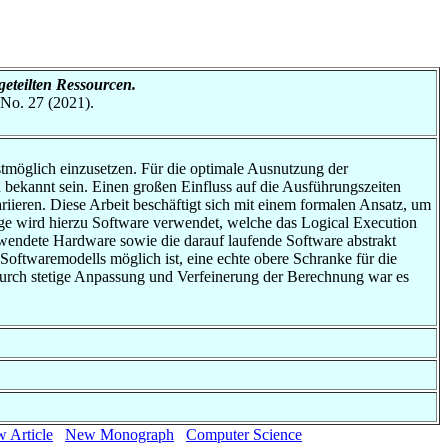
geteilten Ressourcen.
 No. 27 (2021).
stmöglich einzusetzen. Für die optimale Ausnutzung der
 bekannt sein. Einen großen Einfluss auf die Ausführungszeiten
riieren. Diese Arbeit beschäftigt sich mit einem formalen Ansatz, um
age wird hierzu Software verwendet, welche das Logical Execution
wendete Hardware sowie die darauf laufende Software abstrakt
oftwaremodells möglich ist, eine echte obere Schranke für die
Durch stetige Anpassung und Verfeinerung der Berechnung war es
 Article
New Monograph
Computer Science