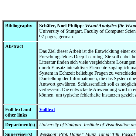
Bibliography
Schäfer, Noel Philipp
:
Visual Analytics für Vis
University of Stuttgart, Faculty of Computer Scie
97 pages, german.
Abstract
Das Ziel dieser Arbeit ist die Entwicklung eine
Forschungsfeldes Deep Learning. Sie soll dabei h
Literatur finden sich viele vergleichbare Lösung
durch Einsatz interaktiver Elemente zugänglich m
System in Echtzeit beliebige Fragen zu verschieden
Darstellung der Informationen, die das System übe
Antwort gewähren. Schlussendlich soll es möglich
verbessern. Die entwickelte Anwendung wird in ein
können, um typische fehlerhafte Instanzen gezielt 
Full text and
Volltext
other links
Department(s)
University of Stuttgart, Institute of Visualisation 
Superviser(s)
Weiskopf; Prof. Daniel; Munz, Tanja; Tilli, Pasca