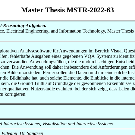
Master Thesis MSTR-2022-63
ual-Reasoning-Aufgaben.
nce, Electrical Engineering, and Information Technology, Master Thesis
r explorativen Analysesoftware für Anwendungen im Bereich Visual Que
elfen, fehlerhafte Ausgaben eines gegebenen VQA-Systems zu identifiz
en zu verwandten Anwendungsfällen, die die undurchsichtigen Entschei
achen. Die Anwendung soll daher insbesondere drei Anforderungen erfü
en Bildern zu stellen. Ferner sollen die Daten rund um eine solche Inst
r die Bildinhalte hat, auch solche Elemente, die Einblicke in die inte
 sein, die Ground Truth auf Grundlage der gewonnenen Erkenntnisse z
er qualitativen Nutzerstudie evaluiert, bei der sich zeigt, dass Laien
zu korrigieren.
and Interactive Systems, Visualisation and Interactive Systems
l; Vidyapu, Dr. Sandeep