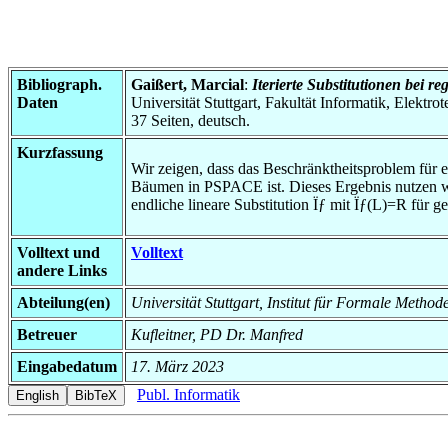
Bibliograph.
Gaißert, Marcial
:
Iterierte Substitutionen bei 
Daten
Universität Stuttgart, Fakultät Informatik, Elektr
37 Seiten, deutsch.
Kurzfassung
Wir zeigen, dass das Beschränktheitsproblem für e
Bäumen in PSPACE ist. Dieses Ergebnis nutzen wir
endliche lineare Substitution Ïƒ mit Ïƒ(L)=R für 
Volltext und
Volltext
andere Links
Abteilung(en)
Universität Stuttgart, Institut für Formale Method
Betreuer
Kufleitner, PD Dr. Manfred
Eingabedatum
17. März 2023
Publ. Informatik