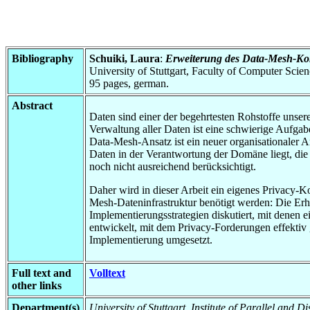
Bibliography
Schuiki, Laura
:
Erweiterung des Data-Mesh-Kon
University of Stuttgart, Faculty of Computer Scie
95 pages, german.
Abstract
Daten sind einer der begehrtesten Rohstoffe unsere
Verwaltung aller Daten ist eine schwierige Aufga
Data-Mesh-Ansatz ist ein neuer organisationaler 
Daten in der Verantwortung der Domäne liegt, die
noch nicht ausreichend berücksichtigt.
Daher wird in dieser Arbeit ein eigenes Privacy-K
Mesh-Dateninfrastruktur benötigt werden: Die E
Implementierungsstrategien diskutiert, mit denen
entwickelt, mit dem Privacy-Forderungen effektiv
Implementierung umgesetzt.
Full text and
Volltext
other links
Department(s)
University of Stuttgart, Institute of Parallel and 