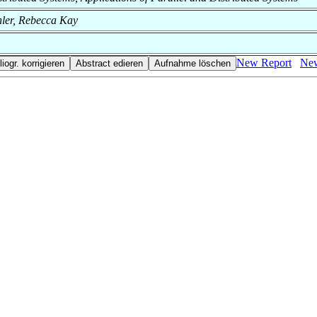
hler, Rebecca Kay
New Report
New