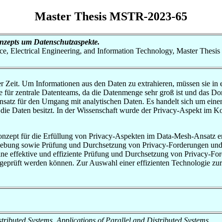
Master Thesis MSTR-2023-65
zepts um Datenschutzaspekte.
nce, Electrical Engineering, and Information Technology, Master Thesis
r Zeit. Um Informationen aus den Daten zu extrahieren, müssen sie in ei
be für zentrale Datenteams, da die Datenmenge sehr groß ist und das 
Ansatz für den Umgang mit analytischen Daten. Es handelt sich um eine
 die Daten besitzt. In der Wissenschaft wurde der Privacy-Aspekt im 
onzept für die Erfüllung von Privacy-Aspekten im Data-Mesh-Ansatz ent
rhebung sowie Prüfung und Durchsetzung von Privacy-Forderungen un
 eine effektive und effiziente Prüfung und Durchsetzung von Privacy-F
 geprüft werden können. Zur Auswahl einer effizienten Technologie z
Distributed Systems, Applications of Parallel and Distributed Systems