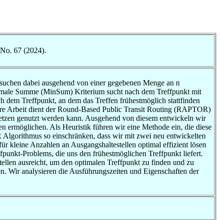
 No. 67 (2024).
ir suchen dabei ausgehend von einer gegebenen Menge an n
minimale Summe (MinSum) Kriterium sucht nach dem Treffpunkt mit
h dem Treffpunkt, an dem das Treffen frühestmöglich stattfinden
sere Arbeit dient der Round-Based Public Transit Routing (RAPTOR)
snetzen genutzt werden kann. Ausgehend von diesem entwickeln wir
n ermöglichen. Als Heuristik führen wir eine Methode ein, die diese
Algorithmus so einschränken, dass wir mit zwei neu entwickelten
r kleine Anzahlen an Ausgangshaltestellen optimal effizient lösen
unkt-Problems, die uns den frühestmöglichen Treffpunkt liefert.
tellen ausreicht, um den optimalen Treffpunkt zu finden und zu
sen. Wir analysieren die Ausführungszeiten und Eigenschaften der