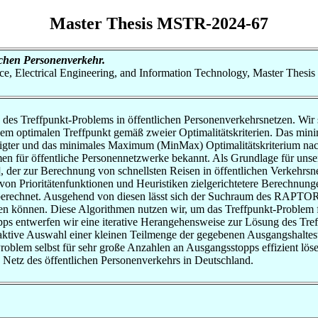
Master Thesis MSTR-2024-67
ichen Personenverkehr.
nce, Electrical Engineering, and Information Technology, Master Thesis
ng des Treffpunkt-Problems in öffentlichen Personenverkehrsnetzen. W
h dem optimalen Treffpunkt gemäß zweier Optimalitätskriterien. Das 
iligter und das minimales Maximum (MinMax) Optimalitätskriterium nac
men für öffentliche Personennetzwerke bekannt. Als Grundlage für un
, der zur Berechnung von schnellsten Reisen in öffentlichen Verkehr
on Prioritätenfunktionen und Heuristiken zielgerichtetere Berechnunge
berechnet. Ausgehend von diesen lässt sich der Suchraum des RAPTOR 
n können. Diese Algorithmen nutzen wir, um das Treffpunkt-Problem fü
s entwerfen wir eine iterative Herangehensweise zur Lösung des Treffp
teraktive Auswahl einer kleinen Teilmenge der gegebenen Ausgangshaltes
 Problem selbst für sehr große Anzahlen an Ausgangsstopps effizient lö
Netz des öffentlichen Personenverkehrs in Deutschland.