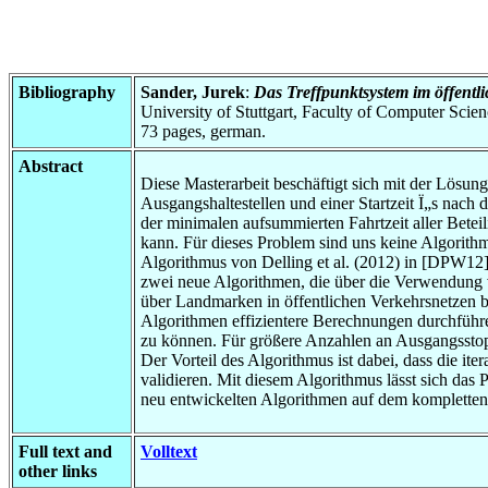
Bibliography
Sander, Jurek
:
Das Treffpunktsystem im öffentl
University of Stuttgart, Faculty of Computer Scie
73 pages, german.
Abstract
Diese Masterarbeit beschäftigt sich mit der Lösu
Ausgangshaltestellen und einer Startzeit Ï„s nac
der minimalen aufsummierten Fahrtzeit aller Bete
kann. Für dieses Problem sind uns keine Algorith
Algorithmus von Delling et al. (2012) in [DPW12]
zwei neue Algorithmen, die über die Verwendung v
über Landmarken in öffentlichen Verkehrsnetzen 
Algorithmen effizientere Berechnungen durchführe
zu können. Für größere Anzahlen an Ausgangsstopp
Der Vorteil des Algorithmus ist dabei, dass die i
validieren. Mit diesem Algorithmus lässt sich das
neu entwickelten Algorithmen auf dem kompletten 
Full text and
Volltext
other links