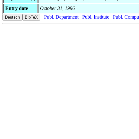
Entry date
October 31, 1996
Publ. Department
Publ. Institute
Publ. Comput