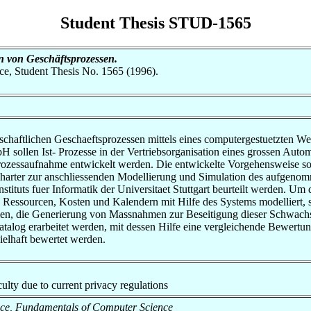
Student Thesis STUD-1565
n von Geschäftsprozessen.
nce, Student Thesis No. 1565 (1996).
schaftlichen Geschaeftsprozessen mittels eines computergestuetzten We
ollen Ist- Prozesse in der Vertriebsorganisation eines grossen Automob
rozessaufnahme entwickelt werden. Die entwickelte Vorgehensweise so
arter zur anschliessenden Modellierung und Simulation des aufgenomm
stituts fuer Informatik der Universitaet Stuttgart beurteilt werden. Um
n, Ressourcen, Kosten und Kalendern mit Hilfe des Systems modelliert, 
ellen, die Generierung von Massnahmen zur Beseitigung dieser Schwac
katalog erarbeitet werden, mit dessen Hilfe eine vergleichende Bewert
pielhaft bewertet werden.
aculty due to current privacy regulations
ience, Fundamentals of Computer Science