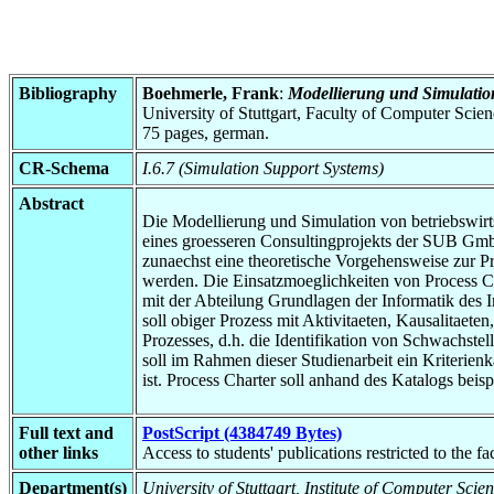
Bibliography
Boehmerle, Frank
:
Modellierung und Simulatio
University of Stuttgart, Faculty of Computer Scie
75 pages, german.
CR-Schema
I.6.7 (Simulation Support Systems)
Abstract
Die Modellierung und Simulation von betriebswirt
eines groesseren Consultingprojekts der SUB GmbH s
zunaechst eine theoretische Vorgehensweise zur P
werden. Die Einsatzmoeglichkeiten von Process Ch
mit der Abteilung Grundlagen der Informatik des In
soll obiger Prozess mit Aktivitaeten, Kausalitaete
Prozesses, d.h. die Identifikation von Schwachst
soll im Rahmen dieser Studienarbeit ein Kriterien
ist. Process Charter soll anhand des Katalogs beis
Full text and
PostScript (4384749 Bytes)
other links
Access to students' publications restricted to the f
Department(s)
University of Stuttgart, Institute of Computer Sc