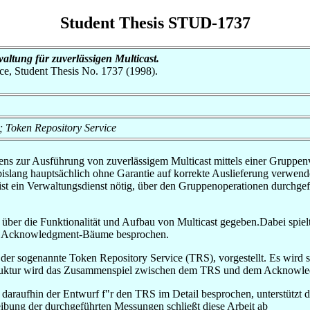
Student Thesis STUD-1737
ltung für zuverlässigen Multicast.
nce, Student Thesis No. 1737 (1998).
; Token Repository Service
ens zur Ausführung von zuverlässigem Multicast mittels einer Gruppenve
islang hauptsächlich ohne Garantie auf korrekte Auslieferung verwe
n, ist ein Verwaltungsdienst nötig, über den Gruppenoperationen durch
über die Funktionalität und Aufbau von Multicast gegeben.Dabei spielt 
her Acknowledgment-Bäume besprochen.
er sogenannte Token Repository Service (TRS), vorgestellt. Es wird si
struktur wird das Zusammenspiel zwischen dem TRS und dem Acknowle
d daraufhin der Entwurf f"r den TRS im Detail besprochen, unterstützt
ibung der durchgeführten Messungen schließt diese Arbeit ab