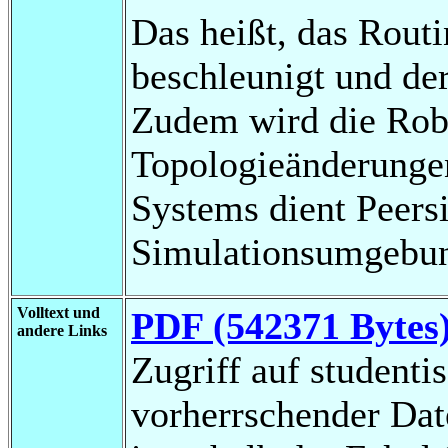
Das heißt, das Rout
beschleunigt und der
Zudem wird die Robu
Topologieänderungen
Systems dient Peersi
Simulationsumgebun
Volltext und
PDF (542371 Bytes
andere Links
Zugriff auf studenti
vorherrschender Da