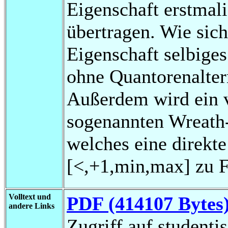
Eigenschaft erstmal
übertragen. Wie sich 
Eigenschaft selbige
ohne Quantorenalter
Außerdem wird ein v
sogenannten Wreath-P
welches eine direkt
[<,+1,min,max] zu Fo
Volltext und
PDF (414107 Bytes
andere Links
Zugriff auf studenti