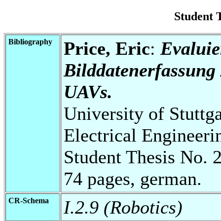
Student 
Bibliography
Price, Eric
:
Evaluie
Bilddatenerfassun
UAVs.
University of Stuttg
Electrical Engineeri
Student Thesis No. 
74 pages, german.
CR-Schema
I.2.9 (Robotics)