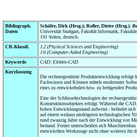
Bibliograph.
Schäfer, Dirk (Hrsg.); Roller, Dieter (Hrsg.)
:
Be
Daten
Universität Stuttgart, Fakultät Informatik, Fakultä
191 Seiten, deutsch.
CR-Klassif.
J.2 (Physical Sciences and Engineering)
J.6 (Computer-Aided Engineering)
Keywords
CAD; Elektro-CAD
Kurzfassung
Die rechnergestützte Produktentwicklung erfolgt h
Fachwissen und Können mittels modernster Softwa
eines zu entwickelnden bzw. zu fertigenden Produk
Eine der Schlüsseltechnologien der rechnergestüt
Konstruktionsobjektes erfolgt. Während die CAD-
hohen Entwicklungsstand aufweist - befindet sich
auf einem weitaus niedrigeren technologischen N
rund zwanzig Jahre nach der Entwicklung von Me
bestand. Ferner unterscheiden sich Maschinenba
entwickelten Werkzeuge nicht ohne weiteres fü