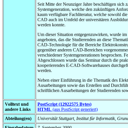
Seit Mitte der Neunziger Jahre beschäftigen sich
Systemgeneration, welche den zukünftigen Anford
kaum verfügbare Fachliteratur, welche sowohl die 
CAD auch im Umfeld der universitären Ausbildung 
werden konnte.
Um dieser Situation entgegenzuwirken, wurde im 
angeboten, das die Studierenden an diese Themati
CAD-Technologie für die Bereiche Elektrokonstr
gegenüber anderen CAD-Bereichen vorgenommen. 
verschiedener Systemgenerationen besprochen. Fer
Abgeschlossen wurde das Seminar durch die prakt
kooperierendes E-CAD-Softwarehauses durchgefüh
werden.
Neben einer Einführung in die Thematik des Elekt
Ausarbeitungen sowie das Erstellen und Durchführ
schriftlichen Ausarbeitungen der Studierenden so
Volltext und
PostScript (12922575 Bytes)
andere Links
HTML
(aus PostScript generiert)
Abteilung(en)
Universität Stuttgart, Institut für Informatik, Gru
Eingabedatum
7. September 2000