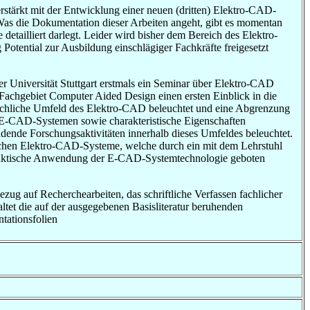
stärkt mit der Entwicklung einer neuen (dritten) Elektro-CAD-
Was die Dokumentation dieser Arbeiten angeht, gibt es momentan
etailliert darlegt. Leider wird bisher dem Bereich des Elektro-
otential zur Ausbildung einschlägiger Fachkräfte freigesetzt
 Universität Stuttgart erstmals ein Seminar über Elektro-CAD
 Fachgebiet Computer Aided Design einen ersten Einblick in die
achliche Umfeld des Elektro-CAD beleuchtet und eine Abgrenzung
-CAD-Systemen sowie charakteristische Eigenschaften
ndende Forschungsaktivitäten innerhalb dieses Umfeldes beleuchtet.
ichen Elektro-CAD-Systeme, welche durch ein mit dem Lehrstuhl
praktische Anwendung der E-CAD-Systemtechnologie geboten
ug auf Recherchearbeiten, das schriftliche Verfassen fachlicher
tet die auf der ausgegebenen Basisliteratur beruhenden
tationsfolien