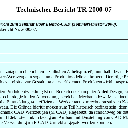
Technischer Bericht TR-2000-07
richt zum Seminar über Elektro-CAD (Sommersemester 2000).
tsbericht Nr. 2000/07.
eutzutage in einem interdisziplinären Arbeitsprozeß, innerhalb dessen
re-Werkzeuge in sogenannte Produktmodelle einbringen. Derartige Pr
tes und sind zur Gestaltung eines effizienten Produktentwicklungsproze
zten Produktentwicklung ist der Bereich des Computer Aided Design, k
Technologie in den Anwendungsbereichen Mechanik bzw. Maschinenbau be
 die Entwicklung von effizienten Werkzeugen zur rechnergestützten Ko
iveau. Die Gründe hierfür mögen zum Teil historisch bedingt sein, d
chanik-CAD-Werkzeugen (M-CAD) eingesetzt, da schlichtweg bis dato
u und Elektrotechnik in bezug auf Aufbau und Darstellung von CAD-Mo
r die Verwendung im E-CAD-Umfeld angepaßt werden konnten.