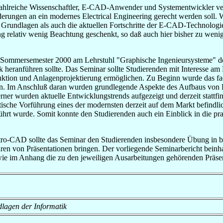
 zahlreiche Wissenschaftler, E-CAD-Anwender und Systementwickler ver
erungen an ein modernes Electrical Engineering gerecht werden soll. 
Grundlagen als auch die aktuellen Fortschritte der E-CAD-Technologie d
relativ wenig Beachtung geschenkt, so daß auch hier bisher zu wenig P
Sommersemester 2000 am Lehrstuhl "Graphische Ingenieursysteme" der
k heranführen sollte. Das Seminar sollte Studierenden mit Interesse am
uktion und Anlagenprojektierung ermöglichen. Zu Beginn wurde das f
Im Anschluß daran wurden grundlegende Aspekte des Aufbaus von E
ner wurden aktuelle Entwicklungstrends aufgezeigt und derzeit stattfi
ische Vorführung eines der modernsten derzeit auf dem Markt befindl
rt wurde. Somit konnte den Studierenden auch ein Einblick in die 
ro-CAD sollte das Seminar den Studierenden insbesondere Übung in bez
en von Präsentationen bringen. Der vorliegende Seminarbericht beinhal
wie im Anhang die zu den jeweiligen Ausarbeitungen gehörenden Präsen
ndlagen der Informatik