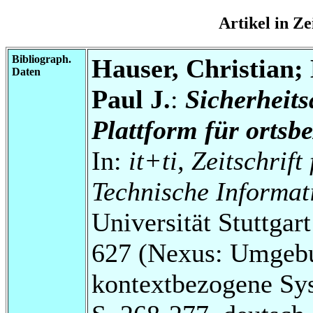
Artikel in Z
Bibliograph.
Hauser, Christian;
Daten
Paul J.
:
Sicherheits
Plattform für orts
In:
it+ti, Zeitschrif
Technische Informati
Universität Stuttga
627 (Nexus: Umgebu
kontextbezogene Sy