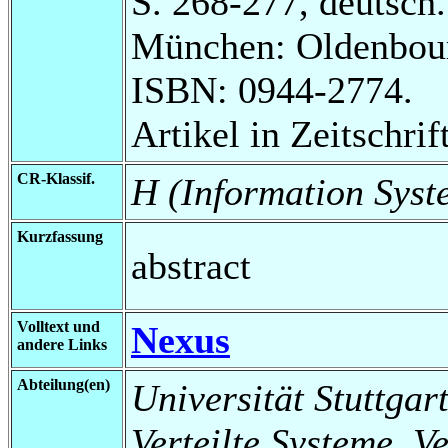
S. 268-277, deutsch.
München: Oldenbour
ISBN: 0944-2774.
Artikel in Zeitschrift
CR-Klassif.
H (Information Syst
Kurzfassung
abstract
Volltext und
Nexus
andere Links
Abteilung(en)
Universität Stuttgart
Verteilte Systeme, V