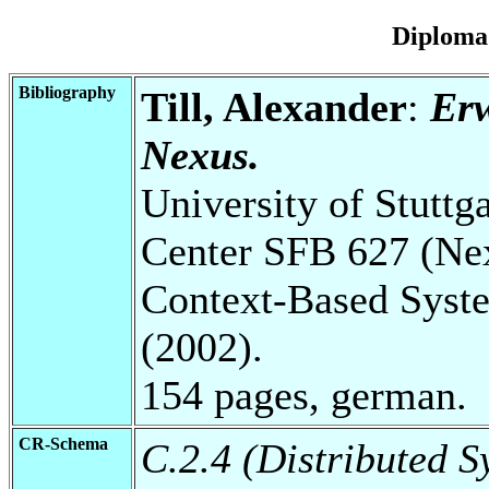
Diploma
Bibliography
Till, Alexander
:
Erw
Nexus.
University of Stuttg
Center SFB 627 (Ne
Context-Based Syst
(2002).
154 pages, german.
CR-Schema
C.2.4 (Distributed S